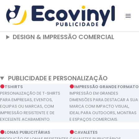
SKIP
TO
CONTENT
DESIGN & IMPRESSÃO COMERCIAL
PUBLICIDADE E PERSONALIZAÇÃO
TSHIRTS
IMPRESSÃO GRANDE FORMATO
PERSONALIZAÇÃO DE T-SHIRTS
IMPRESSÃO EM GRANDES
PARA EMPRESAS, EVENTOS,
DIMENSÕES PARA DESTACAR A SUA
EQUIPAS OU MARCAS, COM
MARCA COM IMPACTO VISUAL,
IMPRESSÃO RESISTENTE E DE
IDEAL PARA OUTDOORS, MONTRAS
EXCELENTE ACABAMENTO.
E ESPAÇOS COMERCIAIS.
LONAS PUBLICITÁRIAS
CAVALETES
PRODUÇÃO DE LONAS RESISTENTES
CAVALETES PUBLICITÁRIOS